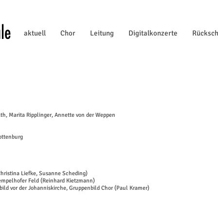
aktuell
Chor
Leitung
Digitalkonzerte
Rücksc
th, Marita Ripplinger, Annette von der Weppen
ottenburg
Christina Liefke, Susanne Scheding)
Tempelhofer Feld (Reinhard Kietzmann)
rbild vor der Johanniskirche, Gruppenbild Chor (Paul Kramer)