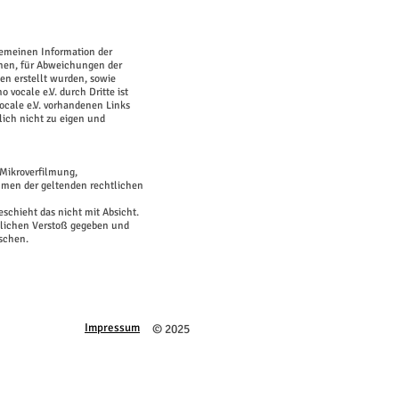
lgemeinen Information der
ionen, für Abweichungen der
en erstellt wurden, sowie
vocale e.V. durch Dritte ist
vocale e.V. vorhandenen Links
lich nicht zu eigen und
 Mikroverfilmung,
hmen der geltenden rechtlichen
eschieht das nicht mit Absicht.
tlichen Verstoß gegeben und
öschen.
Impressum
​© 2025