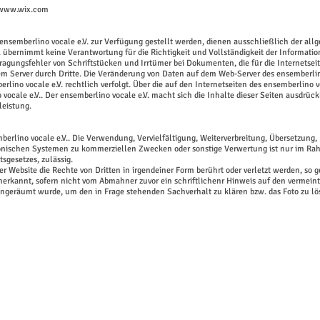
 www.wix.com
s ensemberlino vocale e.V. zur Verfügung gestellt werden, dienen ausschließlich der al
V. übernimmt keine Verantwortung für die Richtigkeit und Vollständigkeit der Informat
agungsfehler von Schriftstücken und Irrtümer bei Dokumenten, die für die Internetseit
 Server durch Dritte. Die Veränderung von Daten auf dem Web-Server des ensemberlino 
lino vocale e.V. rechtlich verfolgt. Über die auf den Internetseiten des ensemberlino 
vocale e.V.. Der ensemberlino vocale e.V. macht sich die Inhalte dieser Seiten ausdrück
leistung.
berlino vocale e.V.. Die Verwendung, Vervielfältigung, Weiterverbreitung, Übersetzung,
ronischen Systemen zu kommerziellen Zwecken oder sonstige Verwertung ist nur im Ra
sgesetzes, zulässig.
ser Website die Rechte von Dritten in irgendeiner Form berührt oder verletzt werden, so g
erkannt, sofern nicht vom Abmahner zuvor ein schriftlichenr Hinweis auf den vermein
 eingeräumt wurde, um den in Frage stehenden Sachverhalt zu klären bzw. das Foto zu l